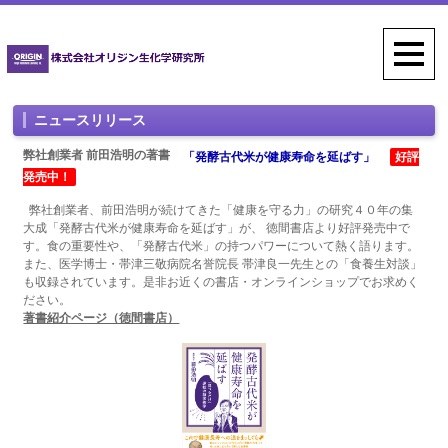
ニュースリリース
弊社創業者 前田浩明の著書
「発酵古代米が健康寿命を延ばす」
好評
発売中！
弊社創業者、前田浩明が続けてきた「健康を守る力」の研究４０年の集
大成「発酵古代米が健康寿命を延ばす」が、 徳間書店より好評発売中で
す。食の重要性や、「発酵古代米」の持つパワーについて熱く語ります。
また、医学博士・帯津三敬病院名誉院長 帯津良一先生との「食養生対談」
も収録されています。是非お近くの書店・オンラインショップでお求めく
ださい。
著書紹介ページ（徳間書店）